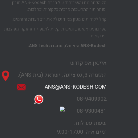
סל הפתרונות והשירותים של חברת ANS-Kodesh תוכנן
ופותח תוך התחשבות מרבית בלקוחות ובהלכות.
קהל לקוחותינו מגוון מאוד וכולל את רוב העדות והזרמים.
מערכותינו אמינות, גמישות, קלות לתפעול ותחזוקה, מעוצבות
ופרקטיות.
ANS-Kodesh היא חלק מחברת ANSTech.
איי.אן.אס קודש
המזמרה 3,
נס ציונה , ישראל
(בית ANS).
ANS@ANS-KODESH.COM
08-9409902
08-9300481
שעות פעילות:
ימים א-ה 9:00-17:00