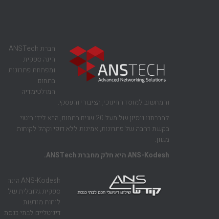
חברת ANSTech
הינה ספקית
ומפתחת פתרונות
בתחום
המולטימדיה
והמחשוב למוסד החינוכי, הציבורי והעסקי.
לחברתנו ניסיון של מעל 20 שנים בתחום, הבא לידי ביטוי
בקשת רחבה של פתרונות, אמינות ללא דופי וקהל לקוחות
מגוון.
ANS-Kodesh היא חלק מחברת ANSTech.
ANS-Kodesh הינה
ספקית גלובלית של
לוחות מודעות
דיגיטליים לבתי כנסת