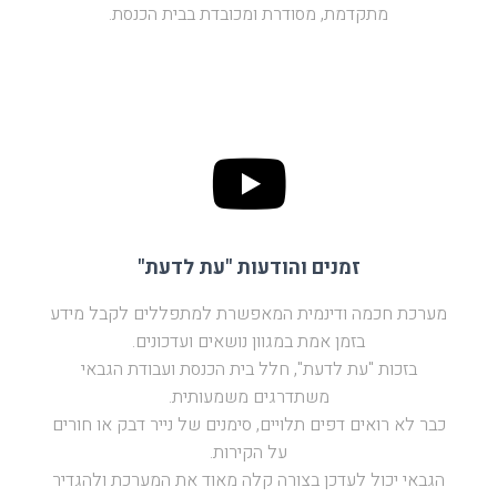
מתקדמת, מסודרת ומכובדת בבית הכנסת.
זמנים והודעות "עת לדעת"
מערכת חכמה ודינמית המאפשרת למתפללים לקבל מידע
בזמן אמת במגוון נושאים ועדכונים.
בזכות "עת לדעת", חלל בית הכנסת ועבודת הגבאי
משתדרגים משמעותית.
כבר לא רואים דפים תלויים, סימנים של נייר דבק או חורים
על הקירות.
הגבאי יכול לעדכן בצורה קלה מאוד את המערכת ולהגדיר