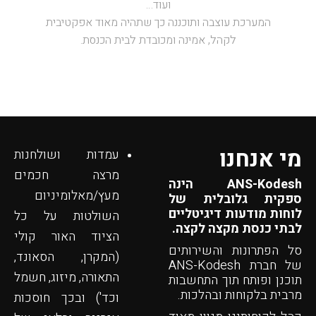
ועוד…
המערכת עוצבה ותוכננה כך שתהיה מאוד אפקטיבית
לקהל, אמינה ומכובדת לבית הכנסת.
מי אנחנו
עמדות ושולחנות
מרצה חכמים
ANS-Kodesh הינה
מעץ/מאלומיניום
ספקית גלובלית של
לוחות מודעות דיגיטליים
השולטות על כל
לבתי כנסת מקצה לקצה.
הציוד האור קולי
סל הפתרונות והשירותים
(המקרן, הסאונד,
של חברת ANS-Kodesh
התאורה, מיזוג, חשמל
תוכנן ופותח תוך התחשבות
מרבית בלקוחות ובהלכות.
וכד') ובכך חוסכות