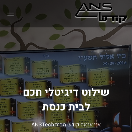
GATION
שילוט דיגיטלי חכם
לבית כנסת
איי.אן.אס קודש מבית ANSTech