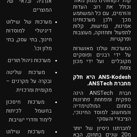
קהל לקוחותינו מגוון מאוד
אנרגיה ובלאי של
וכולל את רוב העדות
המוצרים.
והזרמים, עם כל המשתמע
מכך. ולכן מערכותינו
מערכות של שילוט
אמינות, גמישות, קלות
דיגיטלי למוסדות
לתפעול ותחזוקה, מעוצבות
ופרקטיות.
חינוך, בתי עסק, בתי
המערכות שלנו מאושרות
מלון וכו'.
על ידי רבנים ופוסקים
מערכות ניהול תורים.
מקובלים ועל ידי מכון
צומת.
מערכות שליטה
ANS-Kodesh היא חלק
ובקרה על מקרנים –
מחברת ANSTech.
מקומית ומרכזית.
חברת ANSTech הינה
ספקית ומפתחת פתרונות
מערכות חיסכון
בתחום המולטימדיה
בחשמל לכיתות
והמחשוב למוסד החינוכי,
הציבורי והעסקי.
לימוד וחדרי ישיבות.
לחברתנו ניסיון של יותר
מערכות שילוט
מ20 שנים בתחום, הבא