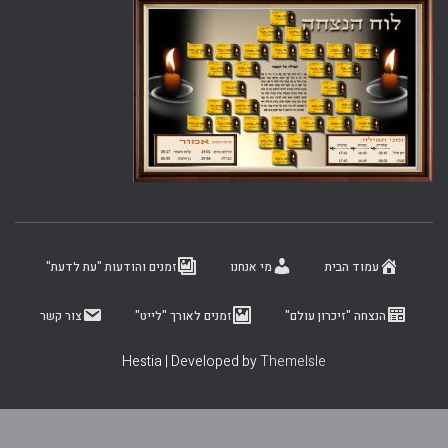
עמוד הבית
מי אנחנו
זמנים והודעות "עת לדעת"
הנצחה "זיכרון עולם"
זמנים לאורך "לייט"
צור קשר
Hestia | Developed by
ThemeIsle