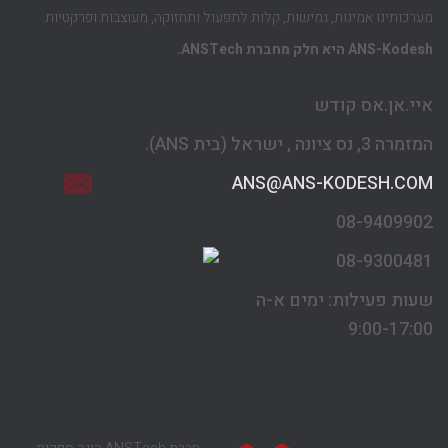
מערכותינו אמינות, גמישות, קלות לתפעול ותחזוקה, מעוצבות ופרקטיות.
ANS-Kodesh היא חלק מחברת ANSTech.
איי.אן.אס קודש
המזמרה 3,
נס ציונה , ישראל
(בית ANS).
ANS@ANS-KODESH.COM
08-9409902
08-9300481
שעות פעילות: ימים א-ה
9:00-17:00