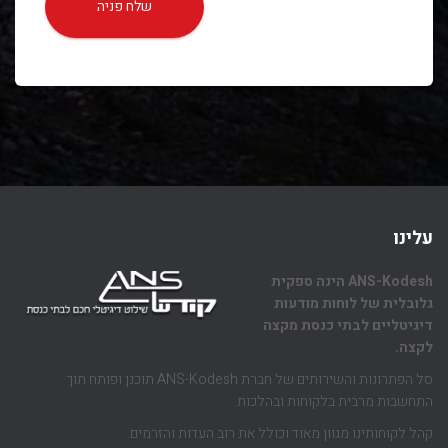
שלח פניה
עלינו
ANS-Kodesh הינה ספקית
גלובלית של לוחות מודעות
דיגיטליים לבתי כנסת מקצה
לקצה.
סל הפתרונות והשירותים של חברת ANS-Kodesh תוכנן ופותח תוך
התחשבות מרבית בלקוחות ובהלכות.
קהל לקוחותינו מגוון מאוד וכולל את רוב העדות והזרמים.