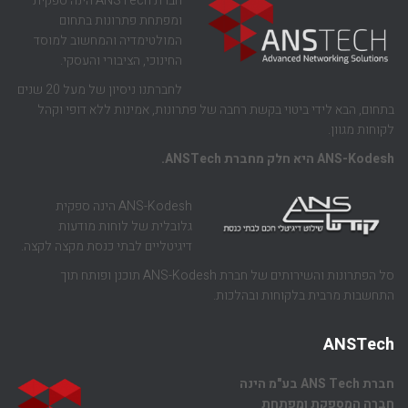
חברת ANSTech הינה ספקית
ומפתחת פתרונות בתחום
המולטימדיה והמחשוב למוסד
החינוכי, הציבורי והעסקי.
לחברתנו ניסיון של מעל 20 שנים
בתחום, הבא לידי ביטוי בקשת רחבה של פתרונות, אמינות ללא דופי וקהל
לקוחות מגוון.
ANS-Kodesh היא חלק מחברת ANSTech.
ANS-Kodesh הינה ספקית
גלובלית של לוחות מודעות
דיגיטליים לבתי כנסת מקצה לקצה.
סל הפתרונות והשירותים של חברת ANS-Kodesh תוכנן ופותח תוך
התחשבות מרבית בלקוחות ובהלכות.
ANSTech
חברת ANS Tech בע"מ הינה
חברה המספקת ומפתחת