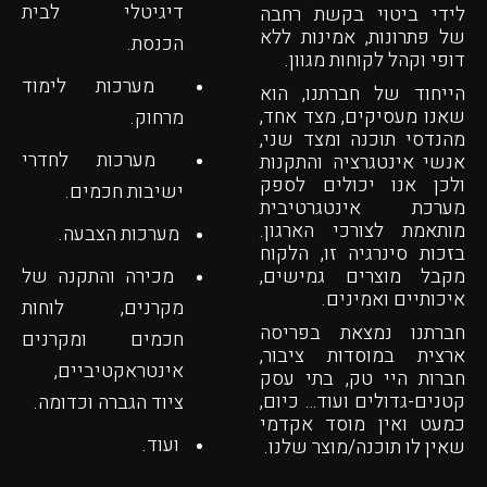
דיגיטלי לבית
לידי ביטוי בקשת רחבה
של פתרונות, אמינות ללא
הכנסת.
דופי וקהל לקוחות מגוון.
מערכות לימוד
הייחוד של חברתנו, הוא
שאנו מעסיקים, מצד אחד,
מרחוק.
מהנדסי תוכנה ומצד שני,
מערכות לחדרי
אנשי אינטגרציה והתקנות
ולכן אנו יכולים לספק
ישיבות חכמים.
מערכת אינטגרטיבית
מותאמת לצורכי הארגון.
מערכות הצבעה.
בזכות סינרגיה זו, הלקוח
מקבל מוצרים גמישים,
מכירה והתקנה של
איכותיים ואמינים.
מקרנים, לוחות
חברתנו נמצאת בפריסה
חכמים ומקרנים
ארצית במוסדות ציבור,
אינטראקטיביים,
חברות היי טק, בתי עסק
קטנים-גדולים ועוד…
כיום,
ציוד הגברה וכדומה.
כמעט ואין מוסד אקדמי
ועוד.
שאין לו תוכנה/מוצר שלנו.